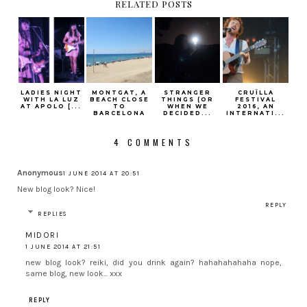
RELATED POSTS
LADIES NIGHT
MONTGAT, A
STRANGER
CRUÏLLA
WITH LA LUZ
BEACH CLOSE
THINGS (OR
FESTIVAL
AT APOLO [...
TO
WHEN WE
2016, AN
BARCELONA
DECIDED...
INTERNATI...
4 COMMENTS
Anonymous
1 JUNE 2014 AT 20:51
New blog look? Nice!
REPLY
REPLIES
MIDORI
1 JUNE 2014 AT 21:51
new blog look? reiki, did you drink again? hahahahahaha nope,
same blog, new look... xxx
REPLY