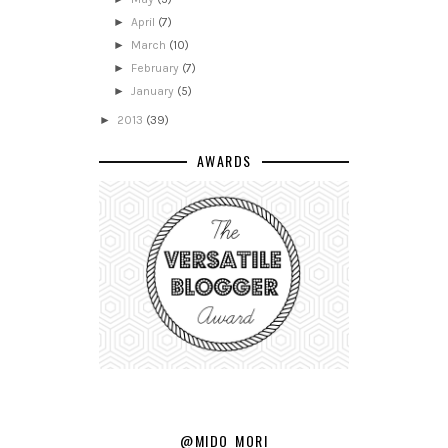
►
April
(7)
►
March
(10)
►
February
(7)
►
January
(5)
►
2013
(39)
AWARDS
@MIDO_MORI