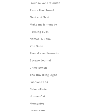
Freunde von Freunden
Twins That Travel
Field and Nest
Make my lemonade
Peeking duck
Nemesis, Babe
Zoe Suen
Plant-Based Nomads
Escape Journal
Chloe Borich
The Travelling Light
Fashion Food
Calur Villade
Human Cat
Momentos
Dansvogue