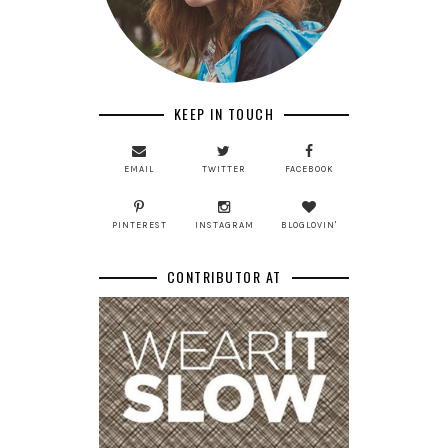
KEEP IN TOUCH
EMAIL
TWITTER
FACEBOOK
PINTEREST
INSTAGRAM
BLOGLOVIN'
CONTRIBUTOR AT