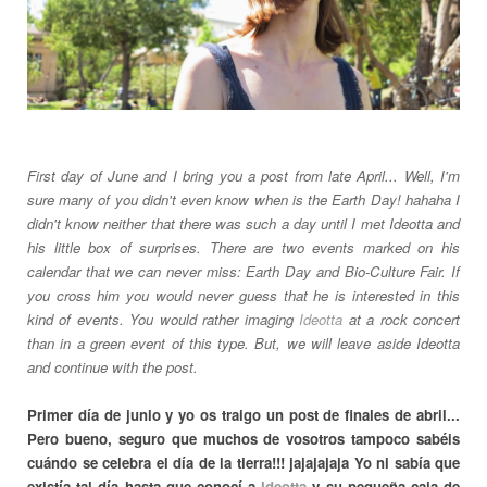
First day of June and I bring you a post from late April... Well, I'm
sure many of you didn't even know when is the Earth Day! hahaha I
didn't know neither that there was such a day until I met Ideotta and
his little box of surprises. There are two events marked on his
calendar that we can never miss: Earth Day and Bio-Culture Fair. If
you cross him you would never guess that he is interested in this
kind of events. You would rather imaging
Ideotta
at a rock concert
than in a green event of this type. But, we will leave aside Ideotta
and continue with the post.
Primer día de junio y yo os traigo un post de finales de abril...
Pero bueno, seguro que muchos de vosotros tampoco sabéis
cuándo se celebra el día de la tierra!!! jajajajaja Yo ni sabía que
existía tal día hasta que conocí a
Ideotta
y su pequeña caja de