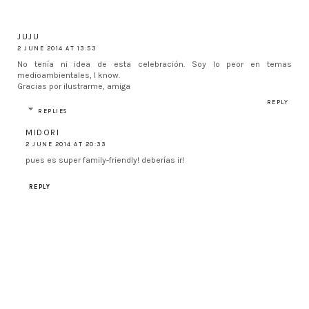
JUJU
2 JUNE 2014 AT 13:53
No tenía ni idea de esta celebración. Soy lo peor en temas
medioambientales, I know.
Gracias por ilustrarme, amiga
REPLY
REPLIES
MIDORI
2 JUNE 2014 AT 20:33
pues es super family-friendly! deberías ir!
REPLY