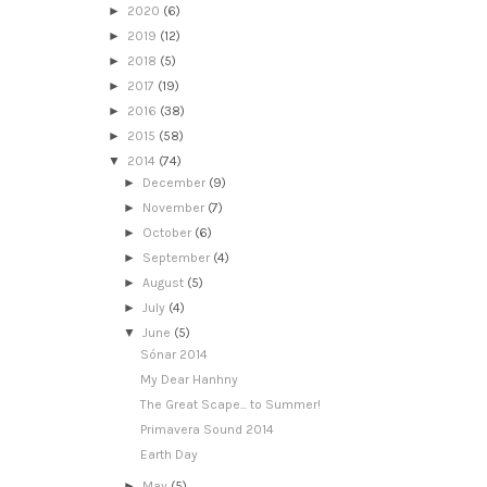
►
2020
(6)
►
2019
(12)
►
2018
(5)
►
2017
(19)
►
2016
(38)
►
2015
(58)
▼
2014
(74)
►
December
(9)
►
November
(7)
►
October
(6)
►
September
(4)
►
August
(5)
►
July
(4)
▼
June
(5)
Sónar 2014
My Dear Hanhny
The Great Scape... to Summer!
Primavera Sound 2014
Earth Day
►
May
(5)