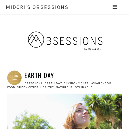
MIDORI'S OBSESSIONS
EARTH DAY
1 JUN
2014
BARCELONA
,
EARTH DAY
,
ENVIRONMENTAL AWARENESS
,
FOOD
,
GREEN CITIES
,
HEALTHY
,
NATURE
,
SUSTAINABLE