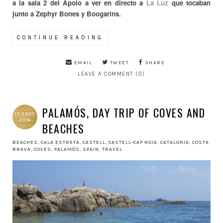
a la sala 2 del Apolo a ver en directo a
La Luz
que tocaban
junto a Zephyr Bones y Boogarins.
CONTINUE READING
EMAIL
TWEET
SHARE
LEAVE A COMMENT (0)
PALAMÓS, DAY TRIP OF COVES AND
17 SEPT
2016
BEACHES
BEACHES
,
CALA ESTRETA
,
CASTELL
,
CASTELL-CAP ROIG
,
CATALONIA
,
COSTA
BRAVA
,
COVES
,
PALAMÓS
,
SPAIN
,
TRAVEL