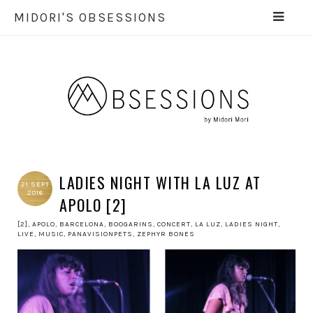
MIDORI'S OBSESSIONS
LADIES NIGHT WITH LA LUZ AT
21 SEPT
2016
APOLO [2]
[2]
,
APOLO
,
BARCELONA
,
BOOGARINS
,
CONCERT
,
LA LUZ
,
LADIES NIGHT
,
LIVE
,
MUSIC
,
PANAVISIONPETS
,
ZEPHYR BONES