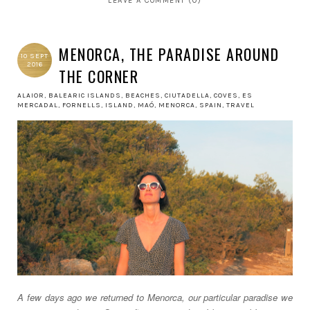
LEAVE A COMMENT (0)
MENORCA, THE PARADISE AROUND
10 SEPT
2016
THE CORNER
ALAIOR
,
BALEARIC ISLANDS
,
BEACHES
,
CIUTADELLA
,
COVES
,
ES
MERCADAL
,
FORNELLS
,
ISLAND
,
MAÓ
,
MENORCA
,
SPAIN
,
TRAVEL
A few days ago we returned to Menorca, our particular paradise we