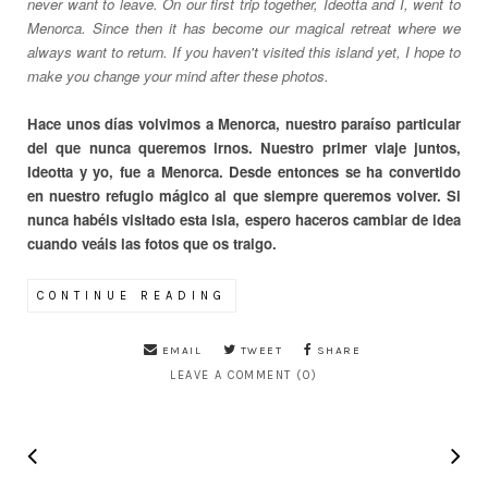
never want to leave. On our first trip together, Ideotta and I, went to
Menorca. Since then it has become our magical retreat where we
always want to return. If you haven't visited this island yet, I hope to
make you change your mind after these photos.
Hace unos días volvimos a Menorca, nuestro paraíso particular
del que nunca queremos irnos. Nuestro primer viaje juntos,
Ideotta y yo, fue a Menorca. Desde entonces se ha convertido
en nuestro refugio mágico al que siempre queremos volver. Si
nunca habéis visitado esta isla, espero haceros cambiar de idea
cuando veáis las fotos que os traigo.
CONTINUE READING
EMAIL
TWEET
SHARE
LEAVE A COMMENT (0)