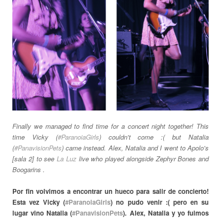
Finally we managed to find time for a concert night together! This
time Vicky (
#ParanoiaGirls
) couldn't come :( but
Natalia
(
#PanavisionPets
)
came
instead
. Alex, Natalia and I went to Apolo's
[sala 2] to see
La Luz
live who played alongside Zephyr Bones and
Boogarins .
Por fin volvimos a encontrar un hueco para salir de concierto!
Esta vez Vicky (
#ParanoiaGirls
) no pudo venir :( pero en su
lugar vino Natalia (
#PanavisionPets
). Alex, Natalia y yo fuimos