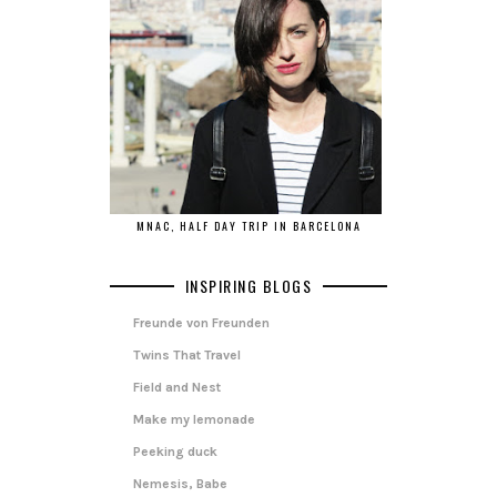
MNAC, HALF DAY TRIP IN BARCELONA
INSPIRING BLOGS
Freunde von Freunden
Twins That Travel
Field and Nest
Make my lemonade
Peeking duck
Nemesis, Babe