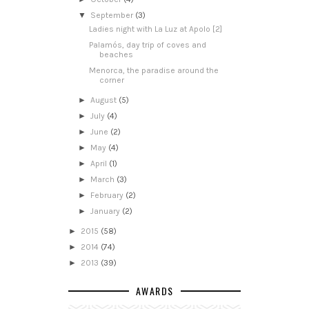
▼
September
(3)
Ladies night with La Luz at Apolo [2]
Palamós, day trip of coves and
beaches
Menorca, the paradise around the
corner
►
August
(5)
►
July
(4)
►
June
(2)
►
May
(4)
►
April
(1)
►
March
(3)
►
February
(2)
►
January
(2)
►
2015
(58)
►
2014
(74)
►
2013
(39)
AWARDS