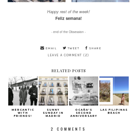
Happy rest of the week!
Feliz semana!
- end of the Obsession -
EMAIL
TWEET
SHARE
LEAVE A COMMENT (2)
RELATED POSTS
MERCANTIC
SUNNY
OCAÑA'S
LAS FILIPINAS
WITH
SUNDAY IN
SECOND
BEACH
FRIENDS!
MADRID
ANNIVERSARY
2 COMMENTS