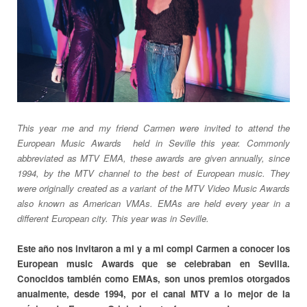
This year me and my friend Carmen were invited to attend the
European Music Awards held in Seville this year. C
ommonly
abbreviated as
MTV EMA
,
these awards are given annually, since
1994, by the MTV channel to the best of European music. They
were originally created as a variant of the MTV Video Music Awards
also known as American VMAs. EMAs are held every year in a
different European city. This year was in Seville.
Este año nos invitaron a mi y a mi compi Carmen a conocer los
European music Awards que se celebraban en Sevilla.
Conocidos también como EMAs, son unos premios otorgados
anualmente, desde 1994, por el canal MTV a lo mejor de la