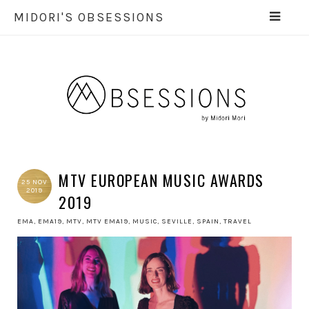
MIDORI'S OBSESSIONS
MTV EUROPEAN MUSIC AWARDS
25 NOV
2019
2019
EMA
,
EMA19
,
MTV
,
MTV EMA19
,
MUSIC
,
SEVILLE
,
SPAIN
,
TRAVEL