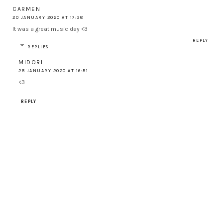
CARMEN
20 JANUARY 2020 AT 17:38
It was a great music day <3
REPLY
REPLIES
MIDORI
25 JANUARY 2020 AT 16:51
<3
REPLY