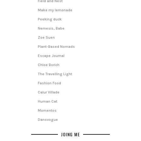
Field and Nest
Make my lemonade
Peeking duck
Nemesis, Babe
Zoe Suen
Plant-Based Nomads
Escape Journal
Chloe Borich
The Travelling Light
Fashion Food
Calur Villade
Human Cat
Momentos
Dansvogue
JOING ME