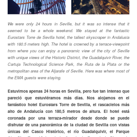
We were only 24 hours in Seville, but it was so intense that it
seemed to be a whole weekend. We stayed at the fantastic
Eurostars Torre de Sevilla hotel, the tallest skyscraper in Andalusia
with 180.5 meters high. The hotel is crowned by a terrace-viewpoint
from where you can enjoy a panoramic view of the city of Seville
with unique views of the Historic District, the Guadalquivir River, the
Cartuja Technological Science Park, the Ruta de la Plata or the
metropolitan area of the Aljarafe of Seville. Here was where most of
the EMA guests were staying.
Estuvimos apenas 24 horas en Sevilla, pero fue tan intenso que
pareció que estuviéramos más días. Nos alojamos en el
fantástico hotel Eurostars Torre de Sevilla, el rascacielos más
alto de Andalucía con 180,5 metros de altura. El hotel está
coronada por una terraza-mirador desde donde se puede
disfrutar de una panorámica de la ciudad de Sevilla con vistas
únicas del Casco Histórico, el río Guadalquivir, el Parque