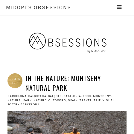
MIDORI'S OBSESSIONS
IN THE NATURE: MONTSENY
26 APR
2014
NATURAL PARK
BARCELONA
,
CALÇOTADA
,
CALÇOTS
,
CATALONIA
,
FOOD
,
MONTSENY
,
NATURAL PARK
,
NATURE
,
OUTDOORS
,
SPAIN
,
TRAVEL
,
TRIP
,
VISUAL
POETRY BARCELONA