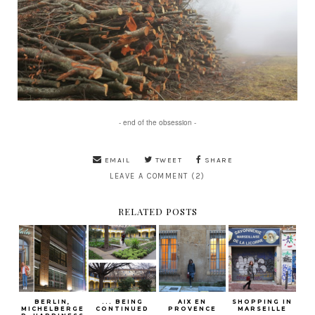
- end of the obsession -
EMAIL
TWEET
SHARE
LEAVE A COMMENT (2)
RELATED POSTS
BERLIN,
... BEING
AIX EN
SHOPPING IN
MICHELBERGE
CONTINUED
PROVENCE
MARSEILLE