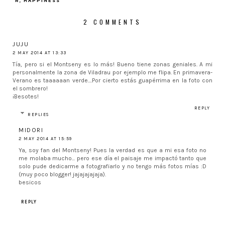
R, HAPPINESS
2 COMMENTS
JUJU
2 MAY 2014 AT 13:33
Tía, pero si el Montseny es lo más! Bueno tiene zonas geniales. A mi
personalmente la zona de Viladrau por ejemplo me flipa. En primavera-
Verano es taaaaaan verde....Por cierto estás guapérrima en la foto con
el sombrero!
¡Besotes!
REPLY
REPLIES
MIDORI
2 MAY 2014 AT 15:59
Ya, soy fan del Montseny! Pues la verdad es que a mi esa foto no
me molaba mucho... pero ese día el paisaje me impactó tanto que
solo pude dedicarme a fotografiarlo y no tengo más fotos mías :D
(muy poco blogger! jajajajajaja).
besicos
REPLY