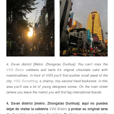
4. Da-an district [Metro: Zhongxiao Dunhua]: You can't miss the
VVG Bistro
cafeteria and taste it's original chocolate cake with
marshmallows. In front of VVG you'll find another small jewel of the
city,
VVG Something
, a charmy, tiny second hand bookstore. In this
area you'll see a lot of young designers stores. On the main street
(where you leave the metro) you will find big international brands.
4. Da-an district [metro: Zhongxiao Dunhua]: aquí no puedes
dejar de visitar la cafeteria
VVG Bistro
y probar su original tarta