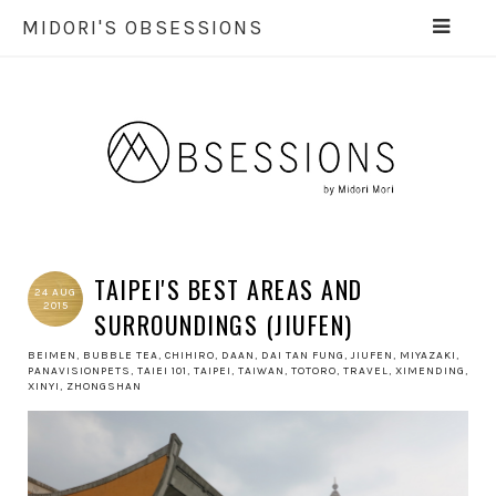
MIDORI'S OBSESSIONS
TAIPEI'S BEST AREAS AND
24 AUG
2015
SURROUNDINGS (JIUFEN)
BEIMEN
,
BUBBLE TEA
,
CHIHIRO
,
DAAN
,
DAI TAN FUNG
,
JIUFEN
,
MIYAZAKI
,
PANAVISIONPETS
,
TAIEI 101
,
TAIPEI
,
TAIWAN
,
TOTORO
,
TRAVEL
,
XIMENDING
,
XINYI
,
ZHONGSHAN