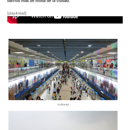
barrios más de moda de la ciudad.
[play&read]
subway