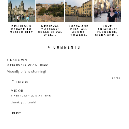
DELICIOUS
MEDIEVAL
LUCCA AND
LOVE
ESCAPE TO
TUSCANY:
PISA, ALL
TRIANGLE:
MEXICO CITY
COLLE DI VAL
ABOUT
FLORENCE,
D'EL...
TOWERS.
SIENA AND ...
4 COMMENTS
UNKNOWN
3 FEBRUARY 2017 AT 18:20
Visually this is stunning!
REPLY
REPLIES
MIDORI
4 FEBRUARY 2017 AT 19:48
thank you Leah!
REPLY