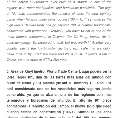
of the safest skyscrapers ever built as it stands in one of the
regions with more earthquakes and hurricanes worldwide. The high
of 101 flats commemorates the renewal of time: the new century
came when he was under construction (100 + 1). It symbolizes the
high ideals derived from one go beyond 100, a number traditionally
associated with perfection. Certainly, you have to eat at one of the
most famous restaurants in Taiwan:
Din Tai Fung
, known for its
soup dumplings. Be prepared to wait, but well worth it! Another very
popular site is the
Ice-Monster
, an ice cream cafe that we didn't
have time to try :( but we were told it's a must! If you're a fan of
Totoro, visit its store at ATT 4 Fun mall!
5. Área de Xinyi [metro: World Trade Center]: aquí podéis ver la
torre Taipei 101, una de las torres más altas del mundo con
508m de altura y 101 plantas (de ahí su nombre). El Taipei 101
está considerado uno de los rascacielos más seguros jamás
construido, ya que se alza en una de las regiones con más
terremotos y huracanes del mundo. El alto de 101 pisos
conmemora la renovación del tiempo: el nuevo siglo que llegó
cuando estaba en construcción (100+1). Simboliza los altos
ideales derivados de ir uno más allá del 100, un número