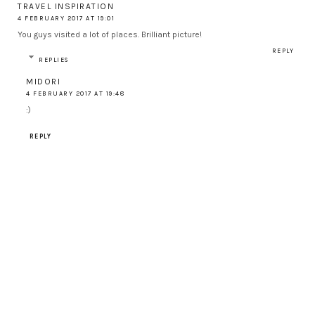
TRAVEL INSPIRATION
4 FEBRUARY 2017 AT 19:01
You guys visited a lot of places. Brilliant picture!
REPLY
REPLIES
MIDORI
4 FEBRUARY 2017 AT 19:48
:)
REPLY