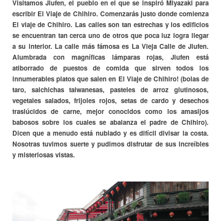
Visitamos Jiufen, el pueblo en el que se inspiró Miyazaki para
escribir El Viaje de Chihiro. Comenzarás justo donde comienza
El viaje de Chihiro. Las calles son tan estrechas y los edificios
se encuentran tan cerca uno de otros que poca luz logra llegar
a su interior. La calle más fámosa es La Vieja Calle de Jiufen.
Alumbrada con magníficas lámparas rojas, Jiufen está
atiborrado de puestos de comida que sirven todos los
innumerables platos que salen en El Viaje de Chihiro! (bolas de
taro, salchichas taiwanesas, pasteles de arroz glutinosos,
vegetales salados, frijoles rojos, setas de cardo y desechos
traslúcidos de carne, mejor conocidos como los amasijos
babosos sobre los cuales se abalanza el padre de Chihiro).
Dicen que a menudo está nublado y es difícil divisar la costa.
Nosotras tuvimos suerte y pudimos disfrutar de sus increíbles
y misteriosas vistas.