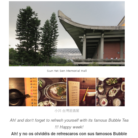
Sun Yat Sen Memorial Hall
小川 台灣居酒屋
Ah! and don't forget to refresh yourself with its famous Bubble Tea
!!! Happy week!
Ah! y no os olvidéis de refrescaros con sus famosos Bubble