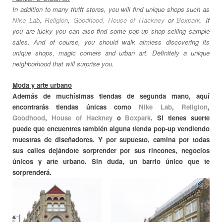
In addition to many thrift stores, you will find unique shops such as
Nike Lab
,
Religion
,
Goodhood,
House of Hackney
or
Boxpark.
If
you are lucky you can also find some pop-up shop selling sample
sales.
And of course, you should walk aimless discovering its
unique shops, magic corners and urban art.
Definitely a unique
neighborhood that will surprise you.
Moda y arte urbano
Además de muchísimas tiendas de segunda mano, aquí
encontrarás tiendas únicas como
Nike Lab
,
Religion
,
Goodhood
,
House of Hackney
o
Boxpark
. Si tienes suerte
puede que encuentres también alguna tienda pop-up vendiendo
muestras de diseñadores.
Y por supuesto, camina por todas
sus calles dejándote sorprender por sus rincones, negocios
únicos y arte urbano. Sin duda, un barrio único que te
sorprenderá.