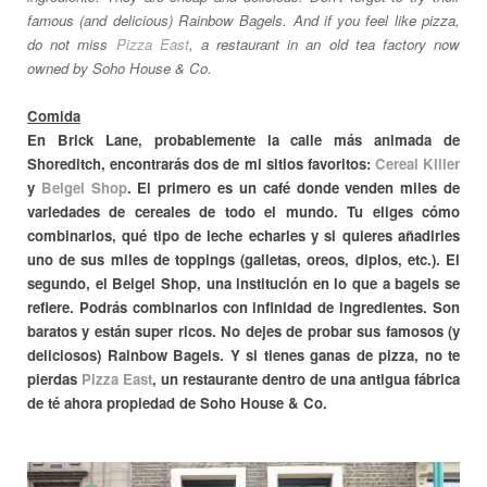
famous (and delicious) Rainbow Bagels. And if you feel like pizza,
do not miss
Pizza East
, a restaurant in an old tea factory now
owned by Soho House & Co.
Comida
En Brick Lane, probablemente la calle más animada de
Shoreditch, encontrarás dos de mi sitios favoritos:
Cereal Killer
y
Beigel Shop
. El primero es un café donde venden miles de
variedades de cereales de todo el mundo. Tu eliges cómo
combinarlos, qué tipo de leche echarles y si quieres añadirles
uno de sus miles de toppings (galletas, oreos, diplos, etc.). El
segundo, el Beigel Shop, una institución en lo que a bagels se
refiere. Podrás combinarlos con infinidad de ingredientes. Son
baratos y están super ricos. No dejes de probar sus famosos (y
deliciosos) Rainbow Bagels. Y si tienes ganas de pizza, no te
pierdas
Pizza East
, un restaurante dentro de una antigua fábrica
de té ahora propiedad de Soho House & Co.