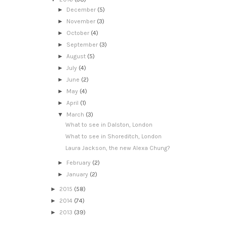
►
December
(5)
►
November
(3)
►
October
(4)
►
September
(3)
►
August
(5)
►
July
(4)
►
June
(2)
►
May
(4)
►
April
(1)
▼
March
(3)
What to see in Dalston, London
What to see in Shoreditch, London
Laura Jackson, the new Alexa Chung?
►
February
(2)
►
January
(2)
►
2015
(58)
►
2014
(74)
►
2013
(39)