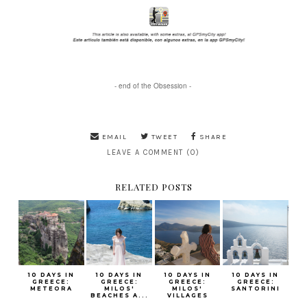
- end of the Obsession -
EMAIL
TWEET
SHARE
LEAVE A COMMENT (0)
RELATED POSTS
10 DAYS IN
10 DAYS IN
10 DAYS IN
10 DAYS IN
GREECE:
GREECE:
GREECE:
GREECE:
METEORA
MILOS'
MILOS'
SANTORINI
BEACHES A...
VILLAGES