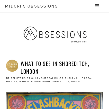
MIDORI'S OBSESSIONS
WHAT TO SEE IN SHOREDITCH,
25 MAR
2016
LONDON
BEIGEL STORE
,
BRICK LANE
,
CEREAL KILLER
,
ENGLAND
,
HIP AREA
,
HIPSTER
,
LONDON
,
LONDON GUIDE
,
SHOREDITCH
,
TRAVEL