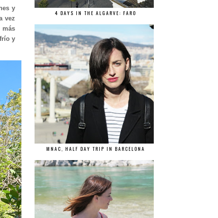
nes y
4 DAYS IN THE ALGARVE: FARO
a vez
s más
río y
MNAC, HALF DAY TRIP IN BARCELONA