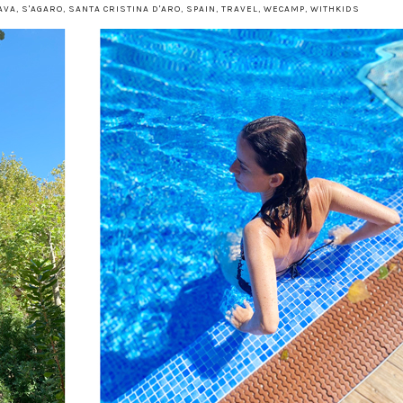
AVA
,
S'AGARO
,
SANTA CRISTINA D'ARO
,
SPAIN
,
TRAVEL
,
WECAMP
,
WITHKIDS