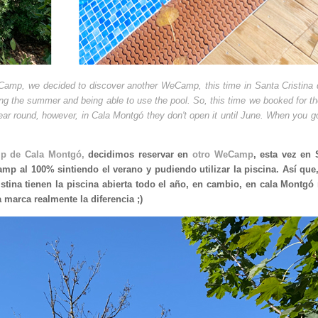
eCamp
, we decided to discover
another WeCamp,
this time in Santa Cristina 
g the summer and being able to use the pool. So, this time we booked for t
year round, however, in Cala Montgó they don't open it until June. When you g
 de Cala Montgó,
decidimos reservar en
otro WeCamp
, esta vez en 
amp al 100% sintiendo el verano y pudiendo utilizar la piscina. Así que,
tina tienen la piscina abierta todo el año, en cambio, en cala Montgó 
 marca realmente la diferencia ;)