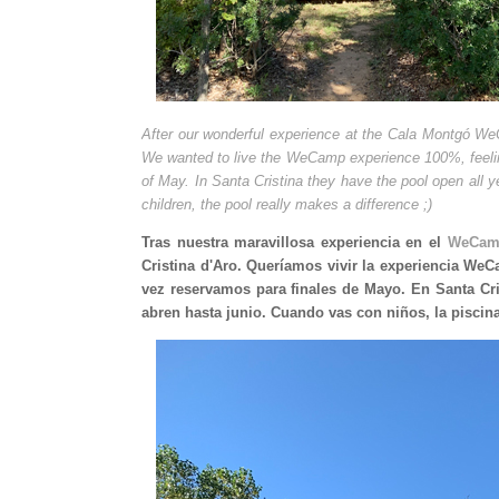
After our wonderful experience at the
Cala Montgó W
We wanted to live the WeCamp experience 100%, feelin
of May. In Santa Cristina they have the pool open all 
children, the pool really makes a difference ;)
Tras nuestra maravillosa experiencia en el
WeCamp
Cristina d'Aro. Queríamos vivir la experiencia WeC
vez reservamos para finales de Mayo. En Santa Cris
abren hasta junio. Cuando vas con niños, la piscina