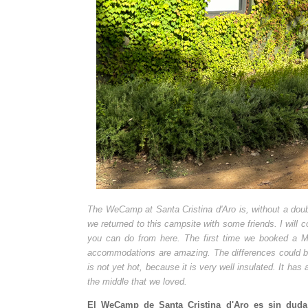
The WeCamp at Santa Cristina d'Aro is, without a doub
we returned to this campsite with some friends. I will c
you can do from here. The first time we booked a
M
accommodations are amazing. The differences could be 
is not yet hot, because it is very well insulated. It ha
the middle that we loved.
El WeCamp de Santa Cristina d'Aro es sin duda 