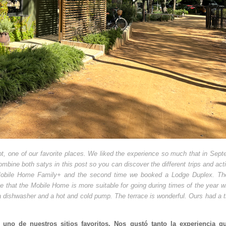
t, one of our favorite places. We liked the experience so much that in Sep
ombine both satys in this post so you can discover the different trips and acti
obile Home Family+
and the second time we booked a
Lodge Duplex.
Th
that the Mobile Home is more suitable for going during times of the year w
s a dishwasher and a hot and cold pump. The terrace is wonderful. Ours had a t
uno de nuestros sitios favoritos. Nos gustó tanto la experiencia q