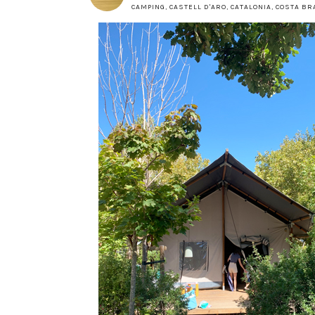
CAMPING
,
CASTELL D'ARO
,
CATALONIA
,
COSTA BR