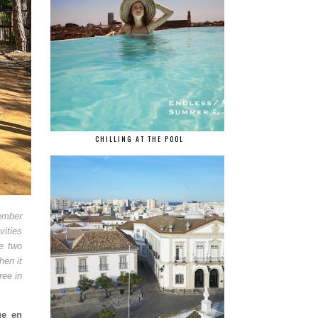
CHILLING AT THE POOL
tember
vities
e two
hen it
ree in
ue en