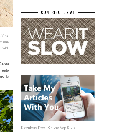
CONTRIBUTOR AT
d'Aro.
he end
o with
Santa
 esta
no la
Download Free - On the App Store