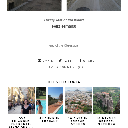
Happy rest of the week!
Feliz semana!
- end of the Obsession -
EMAIL
TWEET
SHARE
LEAVE A COMMENT (0)
RELATED POSTS
LOVE
AUTUMN IN
10 DAYS IN
10 DAYS IN
TRIANGLE:
TUSCANY
GREECE:
GREECE:
FLORENCE,
ATHENS
METEORA
SIENA AND ...