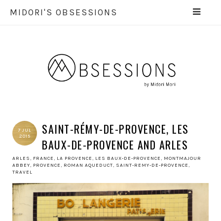
MIDORI'S OBSESSIONS
SAINT-RÉMY-DE-PROVENCE, LES
7 JUL
2015
BAUX-DE-PROVENCE AND ARLES
ARLES
,
FRANCE
,
LA PROVENCE
,
LES BAUX-DE-PROVENCE
,
MONTMAJOUR
ABBEY
,
PROVENCE
,
ROMAN AQUEDUCT
,
SAINT-REMY-DE-PROVENCE
,
TRAVEL